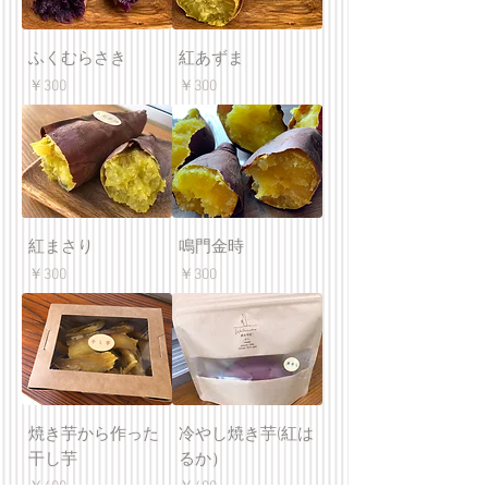
ふくむらさき
紅あずま
価格
価格
￥300
￥300
紅まさり
鳴門金時
価格
価格
￥300
￥300
焼き芋から作った
冷やし焼き芋(紅は
干し芋
るか）
価格
価格
￥600
￥400