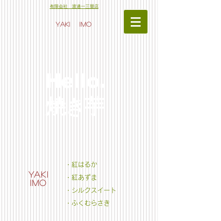
​有限会社 渡邊一三畳店
YAKI
IMO
Hello.
焼き芋
・紅はるか
YAKI
・紅あずま
IMO
・シルクスイート
・ふくむらさき