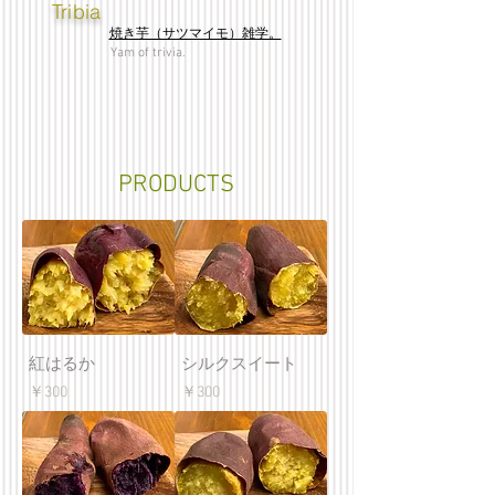
​Tribia
​焼き芋（サツマイモ）雑学。
Yam of trivia.
​PRODUCTS
紅はるか
シルクスイート
価格
価格
￥300
￥300